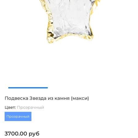
Подвеска Звезда из камня (макси)
К
Цвет
:
Прозрачный
Ц
Прозрачный
З
К
3700.00 руб
Б