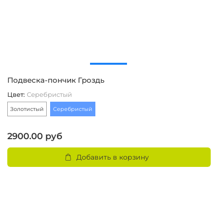
Подвеска-пончик Гроздь
П
Цвет
:
Серебристый
2
Золотистый
Серебристый
2900.00 руб
Добавить в корзину