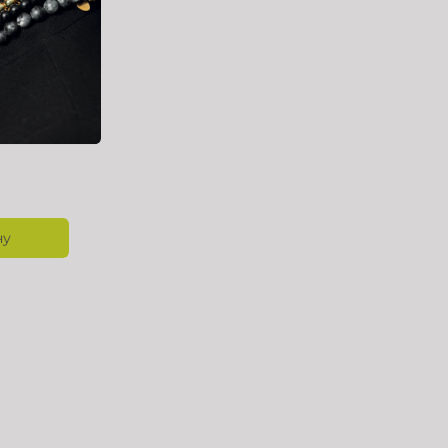
2 мм /
ну