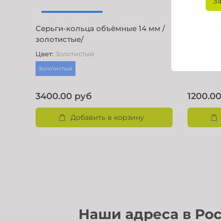
З
Серьги-кольца объёмные 14 мм /
Подвеск
золотистые/
Цвет фур
Цвет
:
Золотистый
Золотисты
Золотистый
3400.00 руб
1200.0
Добавить в корзину
Наши а