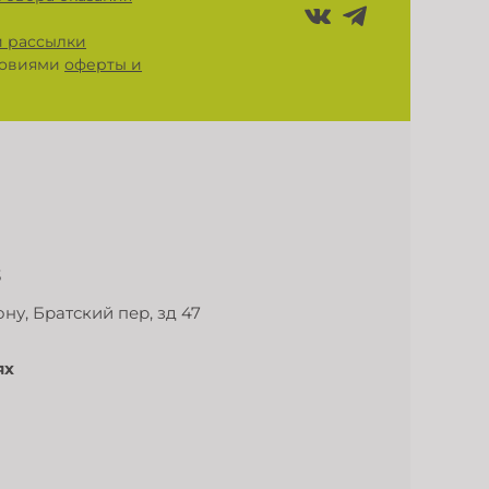
 рассылки
словиями
оферты и
3
ну, Братский пер, зд 47
ях