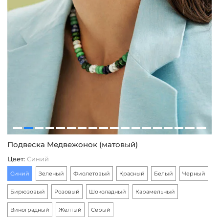
Подвеска Медвежонок (матовый)
С
Цвет
:
Синий
Ц
Синий
Зеленый
Фиолетовый
Красный
Белый
Черный
З
Бирюзовый
Розовый
Шоколадный
Карамельный
3
Виноградный
Желтый
Серый