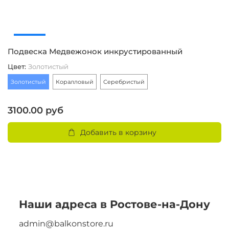
Подвеска Медвежонок инкрустированный
С
Цвет
:
Золотистый
2
Золотистый
Коралловый
Серебристый
3100.00 руб
Добавить в корзину
Наши адреса в Ростове-на-Дону
admin@balkonstore.ru