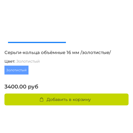
Серьги-кольца объёмные 16 мм /золотистые/
С
Цвет
:
Золотистый
Ц
Золотистый
З
3400.00 руб
3
Добавить в корзину