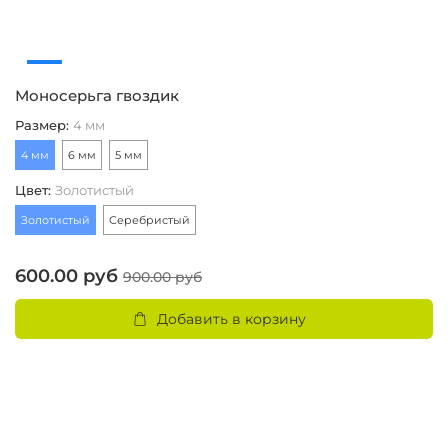
Моносерьга гвоздик
С
Размер
:
4 мм
Ц
4 мм
6 мм
5 мм
З
Цвет
:
Золотистый
3
Золотистый
Серебристый
600.00 руб
900.00 руб
Добавить в корзину