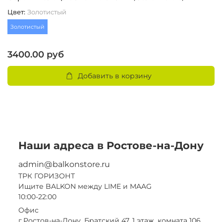
Цвет
:
Золотистый
Ц
Золотистый
З
3400.00 руб
3
Добавить в корзину
Наши адреса в Ростове-на-Дону
admin@balkonstore.ru
ТРК ГОРИЗОНТ
Ищите BALKON между LIME и MAAG
10:00-22:00
Офис
г.Ростов-на-Дону, Братский 47, 1 этаж, комната 106