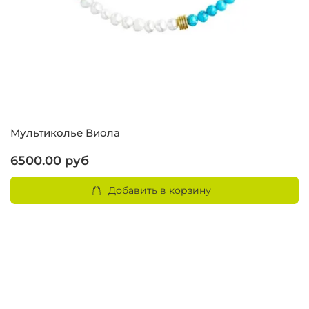
Мультиколье Виола
С
6500.00 руб
6
Добавить в корзину