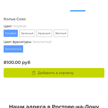
Колье Сохо
Ц
Цвет
:
Голубой
Р
Голубой
Зеленый
Красный
Желтый
1
Цвет фурнитуры
:
Золотистый
Ц
Золотистый
З
8100.00 руб
5
Добавить в корзину
Наши адреса в Ростове-на-Дону