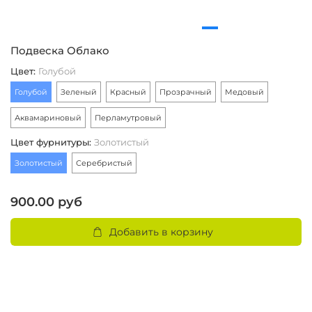
Подвеска Облако
П
Цвет
:
Голубой
К
Голубой
Зеленый
Красный
Прозрачный
Медовый
М
Аквамариновый
Перламутровый
З
Цвет фурнитуры
:
Золотистый
П
Золотистый
Серебристый
А
Х
900.00 руб
Ч
Добавить в корзину
Р
Ж
К