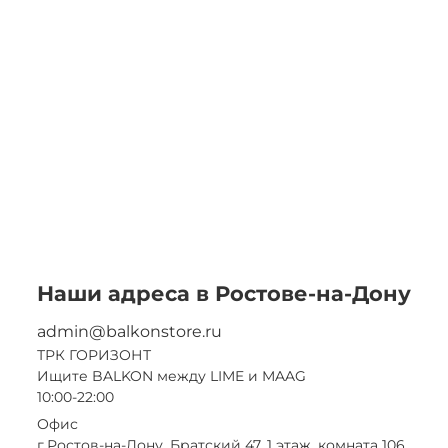
С
S
2
Наши адреса в Ростове-на-Дону
admin@balkonstore.ru
ТРК ГОРИЗОНТ
Ищите BALKON между LIME и MAAG
10:00-22:00
Офис
г.Ростов-на-Дону, Братский 47, 1 этаж, комната 106