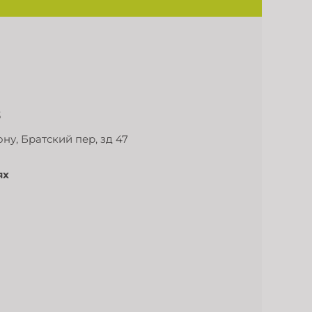
3
ну, Братский пер, зд 47
ях