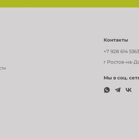
Контакты
+7 928 614 536
г Ростов-на-До
сти
Мы в соц. сет