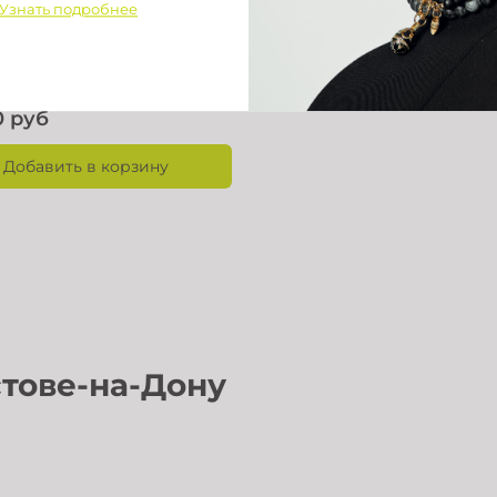
Узнать подробнее
озовый
Голубой
Красный
Желтый
0 руб
Добавить в корзину
дреса в Ростове-на-Дону