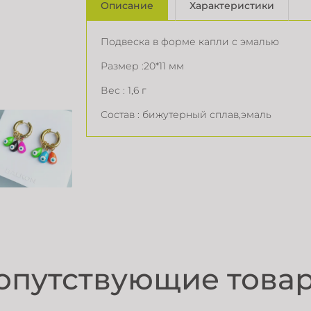
Описание
Характеристики
Подвеска в форме капли с эмалью
Размер :20*11 мм
Вес : 1,6 г
Состав : бижутерный сплав,эмаль
опутствующие това