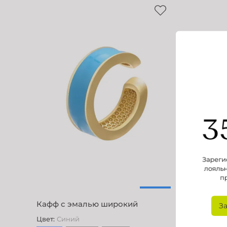
Кафф с эмалью широкий
Кафф с 
З
Цвет
:
Синий
Цвет
:
Пыл