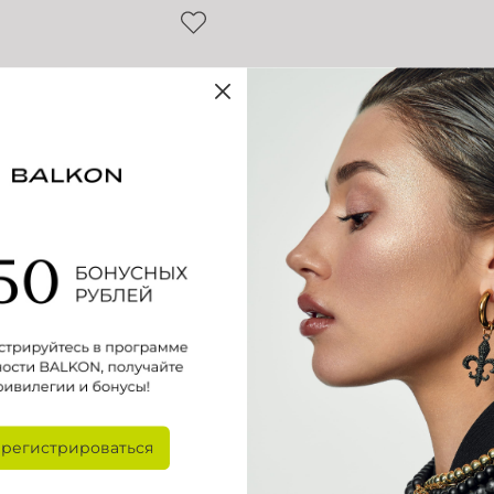
эмалью Рио
арегистрироваться
ьно-розовый