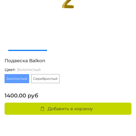
Подвеска Balkon
П
Цвет
:
Золотистый
Ц
Золотистый
Серебристый
З
1400.00 руб
3
Добавить в корзину