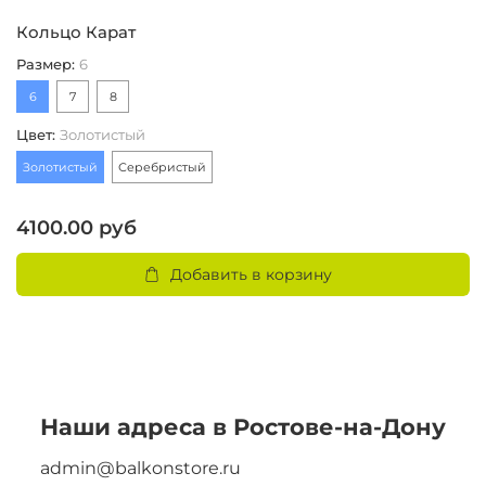
Кольцо Карат
Ц
Размер
:
6
Ц
6
7
8
З
Цвет
:
Золотистый
6
Золотистый
Серебристый
4100.00 руб
Добавить в корзину
Наши адреса в Ростове-на-Дону
admin@balkonstore.ru