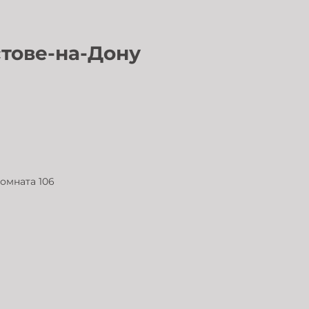
дреса в Ростове-на-Дону
комната 106