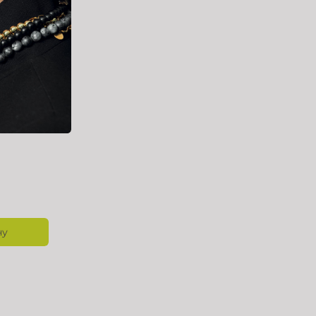
мм
ну