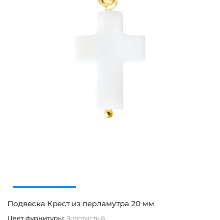
Подвеска Крест из перламутра 20 мм
С
Цвет фурнитуры
:
Золотистый
Ц