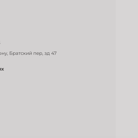
3
ну, Братский пер, зд 47
ях