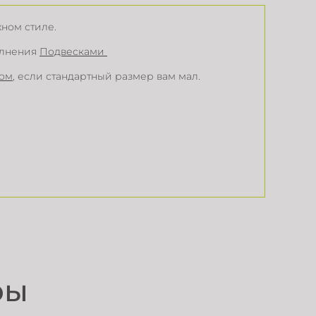
жном стиле.
олнения
Подвесками
ром
, если стандартный размер вам мал.
ры