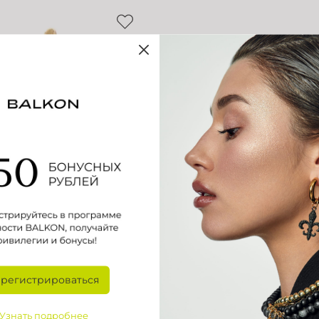
арегистрироваться
а Хамса с инкрустацией
Узнать подробнее