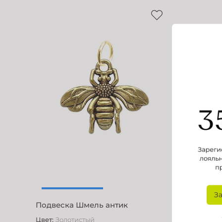
З
Подвеска Шмель антик
Подвеск
Цвет
:
Золотистый